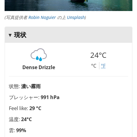
(写真提供者
Robin Noguier
の上
Unsplash
)
現状
24°C
°C
°F
Dense Drizzle
状態:
濃い霧雨
プレッシャー:
991 hPa
Feel like:
29 °C
温度:
24°C
雲:
99%