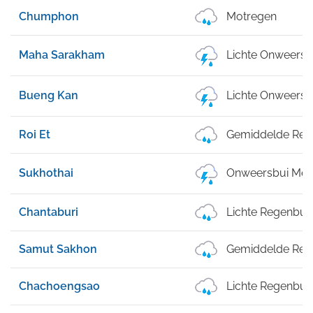
Chumphon
Motregen
Maha Sarakham
Lichte Onweersb
Bueng Kan
Lichte Onweersb
Roi Et
Gemiddelde Reg
Sukhothai
Onweersbui Met 
Chantaburi
Lichte Regenbui
Samut Sakhon
Gemiddelde Reg
Chachoengsao
Lichte Regenbui