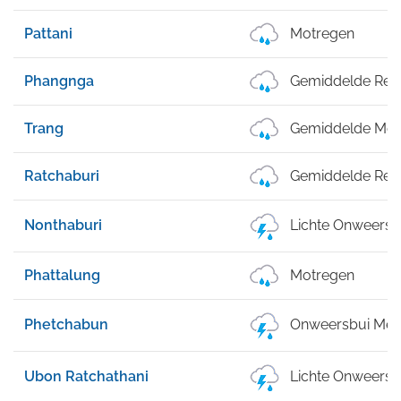
Pattani
Motregen
Phangnga
Gemiddelde Reg
Trang
Gemiddelde Mot
Ratchaburi
Gemiddelde Reg
Nonthaburi
Lichte Onweersb
Phattalung
Motregen
Phetchabun
Onweersbui Met 
Ubon Ratchathani
Lichte Onweersb