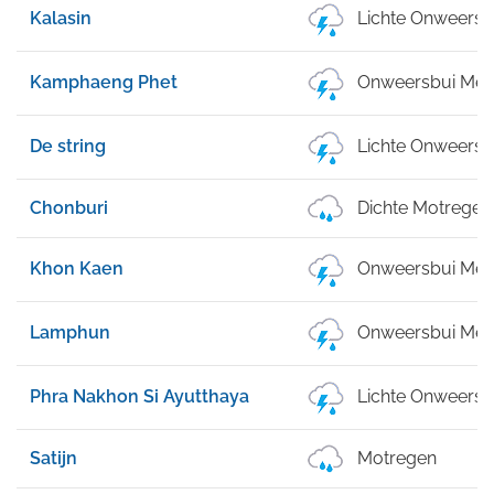
Kalasin
Lichte Onweersb
Kamphaeng Phet
Onweersbui Met 
De string
Lichte Onweersb
Chonburi
Dichte Motregen
Khon Kaen
Onweersbui Met 
Lamphun
Onweersbui Met 
Phra Nakhon Si Ayutthaya
Lichte Onweersb
Satijn
Motregen