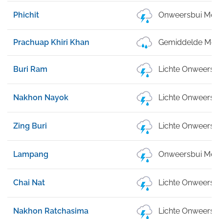
Phichit
Onweersbui Met 
Prachuap Khiri Khan
Gemiddelde Mot
Buri Ram
Lichte Onweersb
Nakhon Nayok
Lichte Onweersb
Zing Buri
Lichte Onweersb
Lampang
Onweersbui Met 
Chai Nat
Lichte Onweersb
Nakhon Ratchasima
Lichte Onweersb