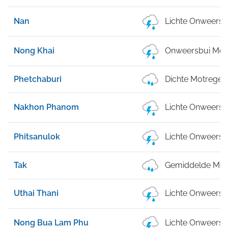
Nan
Lichte Onweersb
Nong Khai
Onweersbui Met 
Phetchaburi
Dichte Motregen
Nakhon Phanom
Lichte Onweersb
Phitsanulok
Lichte Onweersb
Tak
Gemiddelde Mot
Uthai Thani
Lichte Onweersb
Nong Bua Lam Phu
Lichte Onweersb