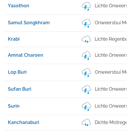
Yasothon
Lichte Onweersb
Samut Songkhram
Onweersbui Met 
Krabi
Lichte Regenbui
Amnat Charoen
Lichte Onweersb
Lop Buri
Onweersbui Met 
Sufan Buri
Lichte Onweersb
Surin
Lichte Onweersb
Kanchanaburi
Dichte Motregen