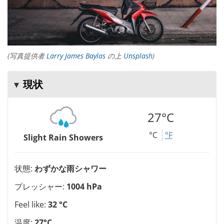
(写真提供者
Larry James Baylas
の上
Unsplash
)
現状
27°C
°C
°F
Slight Rain Showers
状態:
わずかな雨シャワー
プレッシャー:
1004 hPa
Feel like:
32 °C
温度:
27°C