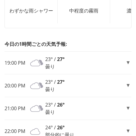
わずかな雨シャワー
中程度の霧雨
濃
今日の1時間ごとの天気予報:
23° /
27°
19:00 PM
曇り
23° /
27°
20:00 PM
曇り
23° /
26°
21:00 PM
曇り
24° /
26°
22:00 PM
部分的に曇り