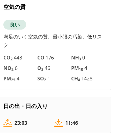
空気の質
良い
満足のいく空気の質、最小限の汚染、低リス
ク
CO
443
CO
176
NH
0
2
3
NO
6
O
46
PM
4
2
3
10
PM
4
SO
1
CH
1428
25
2
4
日の出・日の入り
23:03
11:46