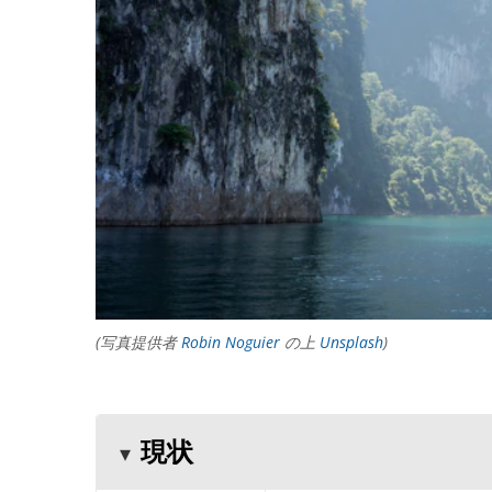
(写真提供者
Robin Noguier
の上
Unsplash
)
現状