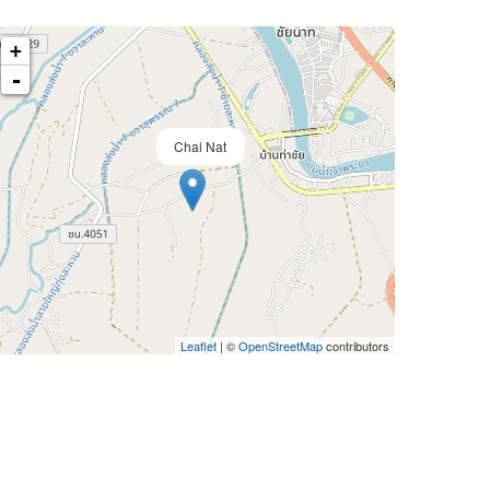
+
-
Chai Nat
Leaflet
| ©
OpenStreetMap
contributors