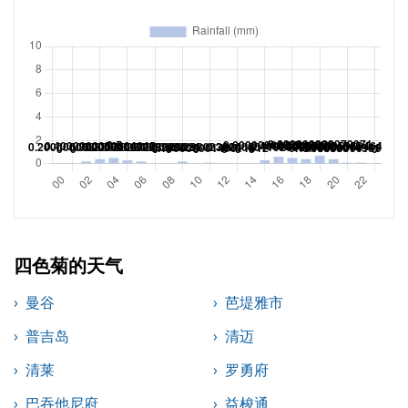
四色菊的天气
曼谷
芭堤雅市
普吉岛
清迈
清莱
罗勇府
巴吞他尼府
益梭通