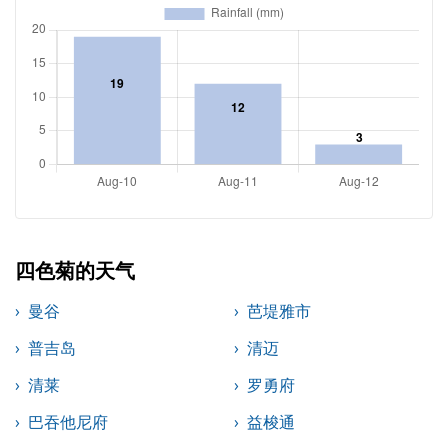
四色菊的天气
曼谷
芭堤雅市
普吉岛
清迈
清莱
罗勇府
巴吞他尼府
益梭通